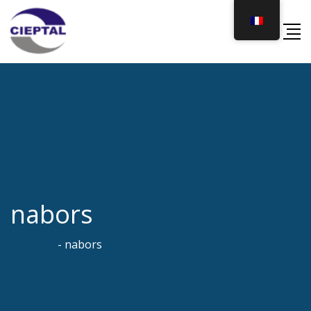
Skip
to
content
nabors
CIEPTAL
-
nabors